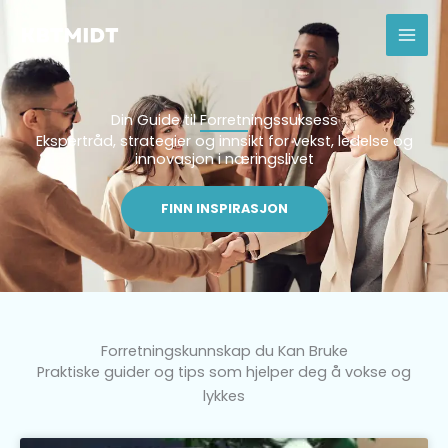
Skip
to
content
Din Guide til Forretningssuksess
Ekspertråd, strategier og innsikt for vekst, ledelse og
innovasjon i næringslivet
FINN INSPIRASJON
Forretningskunnskap du Kan Bruke
Praktiske guider og tips som hjelper deg å vokse og
lykkes